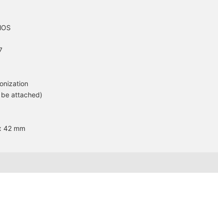
CMOS
7
onization
be attached)
 x 42 mm