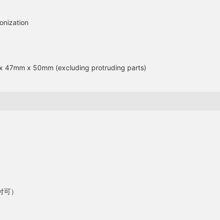
onization
x 47mm x 50mm (excluding protruding parts)
取付可）