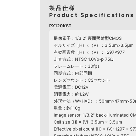
製品仕様
Product Specifications
PX120KST
撮像素子：1/3.2” 裏面照射型CMOS
セルサイズ（H）×（V）：3.5μm×3.5μm
有効画素数（H）×（V）：1297×977
走査方式：NTSC 1.0Vp-p 75Ω
フレームレート：30fps
同期方式：内部同期
レンズマウント：CSマウント
電源電圧：DC12V
消費電力：約1.2W
外形寸法（W×H×D）：50mm×47mm×
重量：約110g
Image sensor: 1/3.2" back-illuminated 
Cell size (H) × (V): 3.5μm × 3.5μm
Effective pixel count (H) × (V): 1297 × 97
Scanning Method: NTSC 1.0Vp-p 75Ω