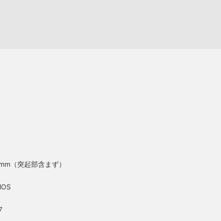
50mm（突起部含まず）
CMOS
7