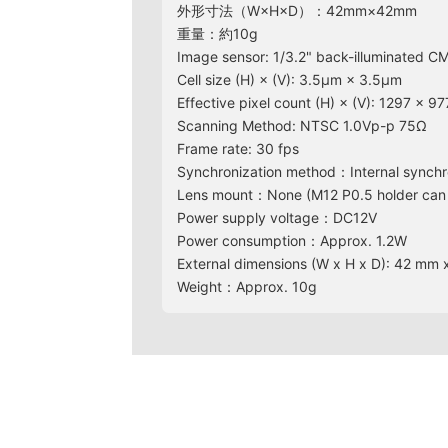
外形寸法（W×H×D）：42mm×42mm
重量：約10g
Image sensor: 1/3.2" back-illuminated 
Cell size (H) × (V): 3.5μm × 3.5μm
Effective pixel count (H) × (V): 1297 × 97
Scanning Method: NTSC 1.0Vp-p 75Ω
Frame rate: 30 fps
Synchronization method：Internal synchr
Lens mount：None (M12 P0.5 holder can 
Power supply voltage：DC12V
Power consumption：Approx. 1.2W
External dimensions (W x H x D): 42 mm
Weight：Approx. 10g