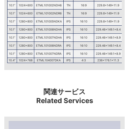
10.1”
1024×600
ETML101002NDH6
TN
16:9
229.8×149×11.9
L
10.1”
1024×600
ETML101002NDR6
TN
16:9
229.8×149×11.9
L
10.1”
1280×800
ETML101005NDKA
IPS
16:10
229.8×149×11.9
L
10.1”
1280×800
ETML101006NDHA
IPS
16:10
229.46×149.1×8.4
L
10.1”
1280×800
ETML101007NDHA
IPS
16:10
229.46×149.1×8.9
L
10.1”
1280×800
ETML101006NDRA
IPS
16:10
229.46×149.1×8.4
L
10.1”
1280×800
ETML101007NDRA
IPS
16:10
229.46×149.1×8.9
L
10.4”
1024×768
ETML104007DKA
IPS
4:3
236×176.1×11.3
L
関連サービス
Related Services