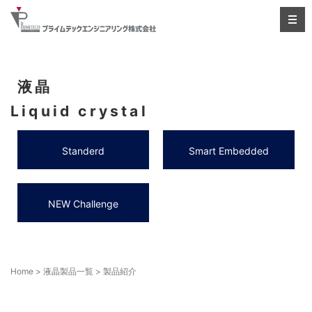
液晶
Liquid crystal
Standerd
Smart Embedded
NEW Challenge
Home
>
液晶製品一覧
>
製品紹介